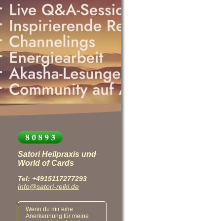
Satori Heilpraxis und
World of Cards
Tel: +4915117277293
Info@satori-reiki.de
Wenn du mir eine
Anerkennung für meine