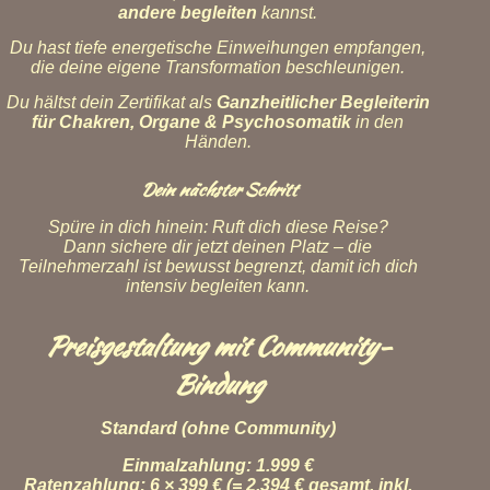
andere begleiten
kannst.
Du hast tiefe energetische Einweihungen empfangen,
die deine eigene Transformation beschleunigen.
Du hältst dein Zertifikat als
Ganzheitliche
r Begleiter
in
für Chakren, Organe & Psychosomatik
in den
Händen.
Dein nächster Schritt
Spüre in dich hinein: Ruft dich diese Reise?
Dann sichere dir jetzt deinen Platz – die
Teilnehmerzahl ist bewusst begrenzt, damit ich dich
intensiv begleiten kann.
Preisgestaltung mit Community-
Bindung
Standard (ohne Community)
Einmalzahlung:
1.999 €
Ratenzahlung:
6 × 399 € (= 2.394 € gesamt, inkl.