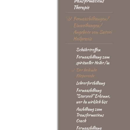
Transformations
Therapie
Fernausbildungen/
Einweihungen/
Angebote von Satori
Heilpraxis
Schülertreffen
Fernausbildung zum
spiritueller Heiler/in
Der heilende
Körpercode
Lehrerfortbildung
Fernausbildung
"Starseed" Erkenne,
wer du wirklich bist
Ausbildung zum
Transformations
Coach
Fernausbildung