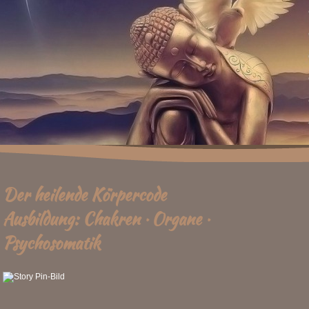
Der heilende Körpercode
Ausbildung: Chakren · Organe ·
Psychosomatik