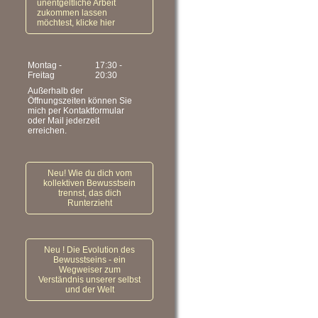
unentgeltliche Arbeit
zukommen lassen
möchtest, klicke hier
Montag -
17:30
-
Freitag
20:30
Außerhalb der
Öffnungszeiten können Sie
mich per Kontaktformular
oder Mail jederzeit
erreichen.
Neu! Wie du dich vom
kollektiven Bewusstsein
trennst, das dich
Runterzieht
Neu ! Die Evolution des
Bewusstseins - ein
Wegweiser zum
Verständnis unserer selbst
und der Welt