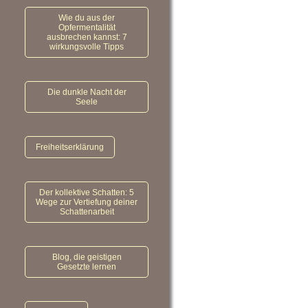
Wie du aus der
Opfermentalität
ausbrechen kannst: 7
wirkungsvolle Tipps
Die dunkle Nacht der
Seele
Freiheitserklärung
Der kollektive Schatten: 5
Wege zur Vertiefung deiner
Schattenarbeit
Blog, die geistigen
Gesetzte lernen