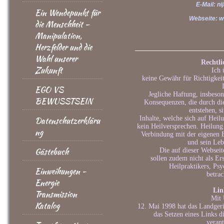
E-Mail: n
Ein Wendepunkt für
Webseite:
w
die Menschheit –
Manipulation,
Herzfelder und die
Wahl unserer
Rechtli
Zukunft
Ich
keine Gewähr für Richtigkeit,
EGO VS
Jegliche Haftung, insbeson
BEWUSSTSEIN
Konsequenzen, die durch di
entstehen, s
Inhalte, welche sich auf Heil
Datenschutzerkläru
kein Heilversprechen. Heilung 
ng
Verbindung mit der eigenen B
und sein Le
Gästebuch
Die auf dieser Websei
sollen zudem nicht als Er
Heilpraktikers, Psy
Einweihungen -
betrac
Energie
Lin
Transmission
Mit 
Katalog
12. Mai 1998 hat das Landger
das Setzen eines Links d
verant