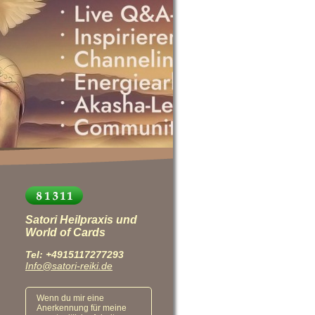
Satori Heilpraxis und
World of Cards
Tel: +4915117277293
Info@satori-reiki.de
Wenn du mir eine
Anerkennung für meine