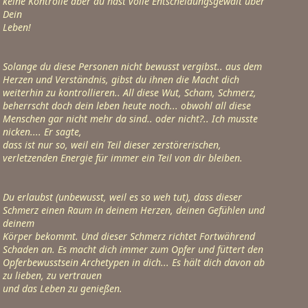
keine Kontrolle aber du hast volle Entscheidungsgewalt über 
Dein

Leben!
Solange du diese Personen nicht bewusst vergibst.. aus dem 
Herzen und Verständnis, gibst du ihnen die Macht dich

weiterhin zu kontrollieren.. All diese Wut, Scham, Schmerz, 
beherrscht doch dein leben heute noch... obwohl all diese 
Menschen gar nicht mehr da sind.. oder nicht?.. Ich musste 
nicken.... Er sagte,

dass ist nur so, weil ein Teil dieser zerstörerischen, 
verletzenden Energie für immer ein Teil von dir bleiben.
Du erlaubst (unbewusst, weil es so weh tut), dass dieser 
Schmerz einen Raum in deinem Herzen, deinen Gefühlen und 
deinem

Körper bekommt. Und dieser Schmerz richtet Fortwährend 
Schaden an. Es macht dich immer zum Opfer und füttert den 
Opferbewusstsein Archetypen in dich... Es hält dich davon ab 
zu lieben, zu vertrauen

und das Leben zu genießen.