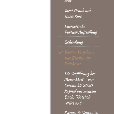
heilt
Tarot Grund und
Basis Kurs
Energetische
Partner Aufstellung
Schenkung
Warum Vergebung
eine Zeichen der
Stärke ist
Die Verführung der
Menschheit – von
Corona bis 2030
Kapitel aus meinem
Buch: "Göttlich
veriirt und
Saturn & Neptun in