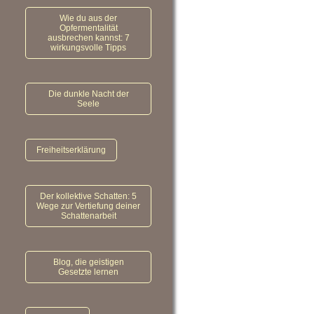
Wie du aus der
Opfermentalität
ausbrechen kannst: 7
wirkungsvolle Tipps
Die dunkle Nacht der
Seele
Freiheitserklärung
Der kollektive Schatten: 5
Wege zur Vertiefung deiner
Schattenarbeit
Blog, die geistigen
Gesetzte lernen