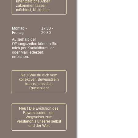
unentgeltliche Arbeit
zukommen lassen
möchtest, klicke hier
Montag -
17:30
-
Freitag
20:30
Außerhalb der
Öffnungszeiten können Sie
mich per Kontaktformular
oder Mail jederzeit
erreichen.
Neu! Wie du dich vom
kollektiven Bewusstsein
trennst, das dich
Runterzieht
Neu ! Die Evolution des
Bewusstseins - ein
Wegweiser zum
Verständnis unserer selbst
und der Welt