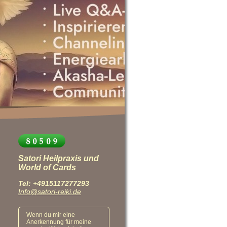
Satori Heilpraxis und
World of Cards
Tel: +4915117277293
Info@satori-reiki.de
Wenn du mir eine
Anerkennung für meine