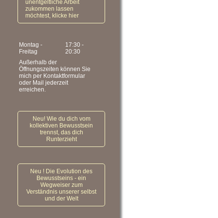
unentgeltliche Arbeit
zukommen lassen
möchtest, klicke hier
Montag -
17:30
-
Freitag
20:30
Außerhalb der
Öffnungszeiten können Sie
mich per Kontaktformular
oder Mail jederzeit
erreichen.
Neu! Wie du dich vom
kollektiven Bewusstsein
trennst, das dich
Runterzieht
Neu ! Die Evolution des
Bewusstseins - ein
Wegweiser zum
Verständnis unserer selbst
und der Welt