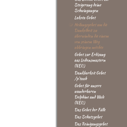
Steigerung deine
Schwingungen
Lakota Gebet
Heilungsgebet um die
Dunkelheit zu
überwinden die einem
von seinem Weg
abbringen möchte
Gebet zur Erlösung
aus Leidensmustern
(NEU)
Dankbarkeit Gebet
/p'taah
Gebet für unsere
wunderbaren
Delphine und Wale
(NEU)
Das Gebet der Fülle
Das Schutzgebet
Das Reinigungsgebet