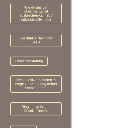
Wie du aus der
Opfermentalität
ausbrechen kannst: 7
wirkungsvolle Tipps
Die dunkle Nacht der
Seele
Freiheitserklärung
Der kollektive Schatten: 5
Wege zur Vertiefung deiner
Schattenarbeit
Blog, die geistigen
Gesetzte lernen