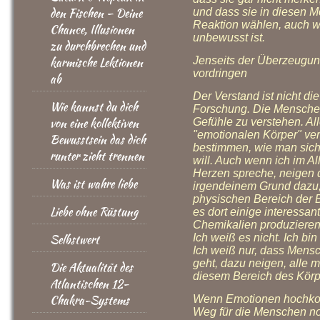
den Fischen – Deine
und dass sie in diesen M
Reaktion wählen, auch w
Chance, Illusionen
unbewusst ist.
zu durchbrechen und
karmische Lektionen
Jenseits der Überzeugu
vordringen
ab
Der Verstand ist nicht di
Wie kannst du dich
Forschung. Die Menschen
von eine kollektiven
Gefühle zu verstehen. Al
"emotionalen Körper" ver
Bewusstsein das dich
bestimmen, wie man sich
runter zieht trennen
will. Auch wenn ich im 
Herzen spreche, neigen
Was ist wahre liebe
irgendeinem Grund dazu,
physischen Bereich der Br
Liebe ohne Rüstung
es dort einige interessa
Chemikalien produzieren
Selbstwert
Ich weiß es nicht. Ich bin
Ich weiß nur, dass Mens
geht, dazu neigen, alle
Die Aktualität des
diesem Bereich des Körp
Atlantischen 12-
Chakra-Systems
Wenn Emotionen hochkomm
Weg für die Menschen no