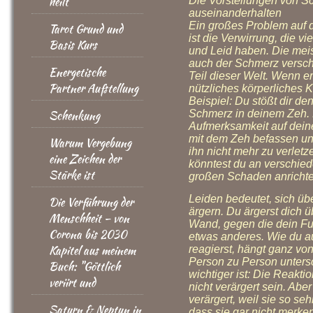
heilt
Die Vorstellungen von S
auseinanderhalten
Ein großes Problem auf 
Tarot Grund und
ist die Verwirrung, die 
Basis Kurs
und Leid haben. Die mei
auch der Schmerz versch
Energetische
Teil dieser Welt. Wenn er r
Partner Aufstellung
nützliches körperliches 
Beispiel: Du stößt dir de
Schenkung
Schmerz in deinem Zeh. 
Aufmerksamkeit auf deine
mit dem Zeh befassen un
Warum Vergebung
ihn nicht mehr zu verle
eine Zeichen der
könntest du an verschie
Stärke ist
großen Schaden anrichte
Leiden bedeutet, sich ü
Die Verführung der
ärgern. Du ärgerst dich ü
Menschheit – von
Wand, gegen die dein Fuß
Corona bis 2030
etwas anderes. Wie du a
Kapitel aus meinem
reagierst, hängt ganz vo
Person zu Person unters
Buch: "Göttlich
wichtiger ist: Die Reaktion
veriirt und
nicht verärgert sein. Ab
verärgert, weil sie so sehr
Saturn & Neptun in
dass sie gar nicht merke