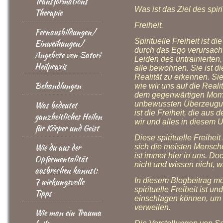
Transformations
Was ist das Ziel des spi
Therapie
Freiheit.
Fernausbildungen/
Spirituelle Freiheit ist d
Einweihungen/
durch das Ego verursacht 
Angebote von Satori
Leiden des untrainierten,
Heilpraxis
alle bewohnen. Sie ist di
Realität zu erkennen. Sie
Behandlungen
wie wir uns auf die Reali
dem gegenwärtigen Momen
Was bedeutet
unbewussten Überzeugun
ist die Freiheit, die aus
ganzheitliches Heilen
wir und alles in diesem 
für Körper und Geist
Diese spirituelle Freiheit
Wie du aus der
sich die meisten Mensche
ist immer hier in uns. D
Opfermentalität
nicht und wissen nicht, wa
ausbrechen kannst:
7 wirkungsvolle
In diesem Blogbeitrag mö
spirituelle Freiheit ist 
Tipps
einschlagen können, um
verweilen.
Wie man ein Trauma